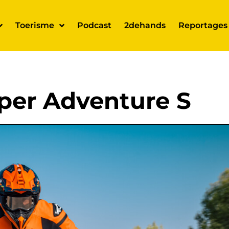
Toerisme
Podcast
2dehands
Reportages
per Adventure S