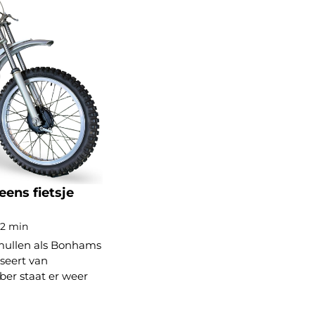
ens fietsje
 2 min
 smullen als Bonhams
seert van
ber staat er weer