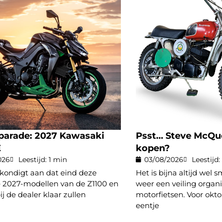
parade: 2027 Kawasaki
Psst… Steve McQue
E
kopen?
026
Leestijd: 1 min
03/08/2026
Leestijd:
kondigt aan dat eind deze
Het is bijna altijd wel
2027-modellen van de Z1100 en
weer een veiling organi
ij de dealer klaar zullen
motorfietsen. Voor okto
eentje