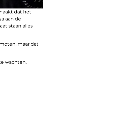
maakt dat het
isa aan de
at staan alles
omoten, maar dat
 te wachten.