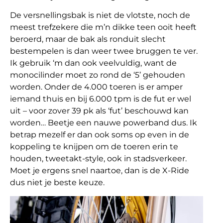
De versnellingsbak is niet de vlotste, noch de
meest trefzekere die m’n dikke teen ooit heeft
beroerd, maar de bak als ronduit slecht
bestempelen is dan weer twee bruggen te ver.
Ik gebruik ‘m dan ook veelvuldig, want de
monocilinder moet zo rond de ‘5’ gehouden
worden. Onder de 4.000 toeren is er amper
iemand thuis en bij 6.000 tpm is de fut er wel
uit – voor zover 39 pk als ‘fut’ beschouwd kan
worden… Beetje een nauwe powerband dus. Ik
betrap mezelf er dan ook soms op even in de
koppeling te knijpen om de toeren erin te
houden, tweetakt-style, ook in stadsverkeer.
Moet je ergens snel naartoe, dan is de X-Ride
dus niet je beste keuze.