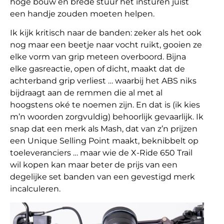
hoge bouw en brede stuur het insturen juist
een handje zouden moeten helpen.
Ik kijk kritisch naar de banden: zeker als het ook
nog maar een beetje naar vocht ruikt, gooien ze
elke vorm van grip meteen overboord. Bijna
elke gasreactie, open of dicht, maakt dat de
achterband grip verliest … waarbij het ABS niks
bijdraagt aan de remmen die al met al
hoogstens oké te noemen zijn. En dat is (ik kies
m’n woorden zorgvuldig) behoorlijk gevaarlijk. Ik
snap dat een merk als Mash, dat van z’n prijzen
een Unique Selling Point maakt, beknibbelt op
toeleveranciers … maar wie de X-Ride 650 Trail
wil kopen kan maar beter de prijs van een
degelijke set banden van een gevestigd merk
incalculeren.