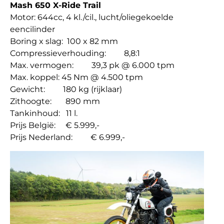
Mash 650 X-Ride Trail
Motor: 644cc, 4 kl./cil., lucht/oliegekoelde
eencilinder
Boring x slag: 100 x 82 mm
Compressieverhouding: 8,8:1
Max. vermogen: 39,3 pk @ 6.000 tpm
Max. koppel: 45 Nm @ 4.500 tpm
Gewicht: 180 kg (rijklaar)
Zithoogte: 890 mm
Tankinhoud: 11 l.
Prijs België: € 5.999,-
Prijs Nederland: € 6.999,-