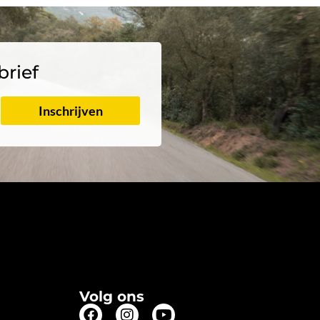
brief
Inschrijven
Volg ons