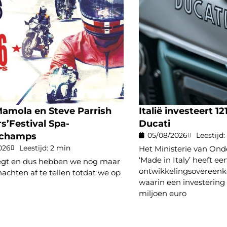
amola en Steve Parrish
Italië investeert 12
s’Festival Spa-
Ducati
rchamps
05/08/2026
Leestijd:
026
Leestijd: 2 min
Het Ministerie van On
‘Made in Italy’ heeft ee
liegt en dus hebben we nog maar
ontwikkelingsovereen
achten af te tellen totdat we op
waarin een investering v
miljoen euro