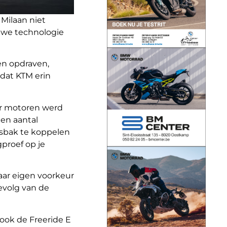
 Milaan niet
uwe technologie
en opdraven,
 dat KTM erin
or motoren werd
en aantal
gsbak te koppelen
proef op je
aar eigen voorkeur
evolg van de
ook de Freeride E