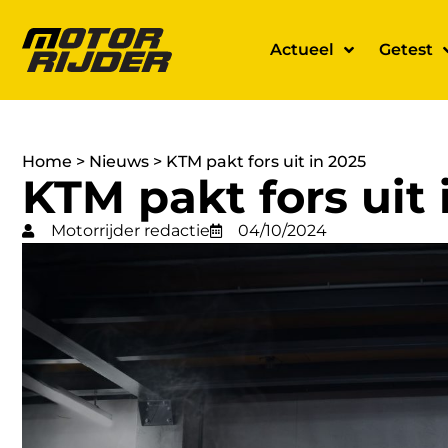
Actueel
Getest
Home
>
Nieuws
>
KTM pakt fors uit in 2025
KTM pakt fors uit 
Motorrijder redactie
04/10/2024