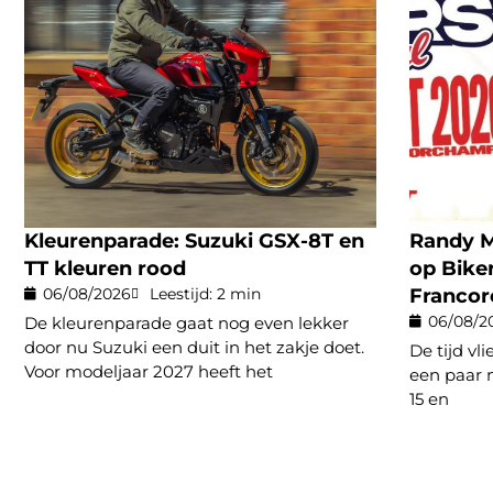
Kleurenparade: Suzuki GSX-8T en
Randy M
TT kleuren rood
op Biker
06/08/2026
Leestijd: 2 min
Franco
06/08/2
De kleurenparade gaat nog even lekker
door nu Suzuki een duit in het zakje doet.
De tijd v
Voor modeljaar 2027 heeft het
een paar n
15 en