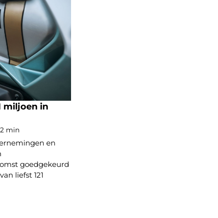
1 miljoen in
 2 min
dernemingen en
n
komst goedgekeurd
an liefst 121