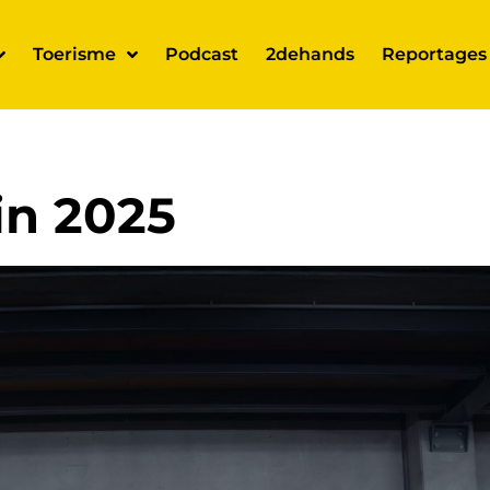
Toerisme
Podcast
2dehands
Reportages
in 2025