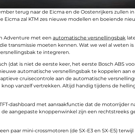
ember terug naar de Eicma en de Oostenrijkers zullen in
 de Eicma zal KTM zes nieuwe modellen en boeiende nie
een Adventure met een
automatische versnellingsbak
lat
die transmissie moeten kennen. Wat we wel al weten is
rsnellingsbak te integreren.
h (dat is niet de eerste keer, het eerste Bosch ABS vo
nieuwe automatische versnellingsbak te koppelen aan e
daptieve cruisecontrole aan de automatische versnellin
op vanzelf vertrekken. Altijd handig tijdens de helling
 TFT-dashboard met aanraakfunctie dat de motorrijder n
 de aangepaste knoppenwinkel zijn een rechtstreeks g
n paar mini-crossmotoren (de SX-E3 en SX-E5) terwijl 