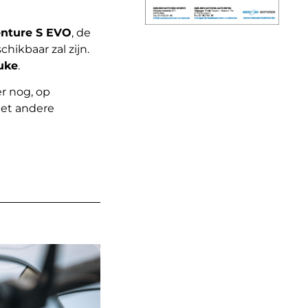
enture S EVO
, de
hikbaar zal zijn.
uke
.
er nog, op
Met andere