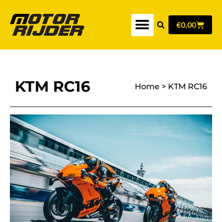
€
0,00
KTM RC16
Home
>
KTM RC16