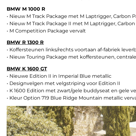
BMW M 1000 R
• Nieuw M Track Package met M Laptrigger, Carbon P
• Nieuw M Track Package II met M Laptrigger, Carbon
• M Competition Package vervalt
BMW R 1300 R
• Koffersteunen links/rechts voortaan af-fabriek lever
• Nieuw Touring Package met koffersteunen, centra
BMW K 1600 GT
• Nieuwe Edition II in Imperial Blue metallic
• Designvelgen met velgstriping voor Edition II
• K 1600 Edition met zwart/gele buddyseat en gele ve
• Kleur Option 719 Blue Ridge Mountain metallic verva