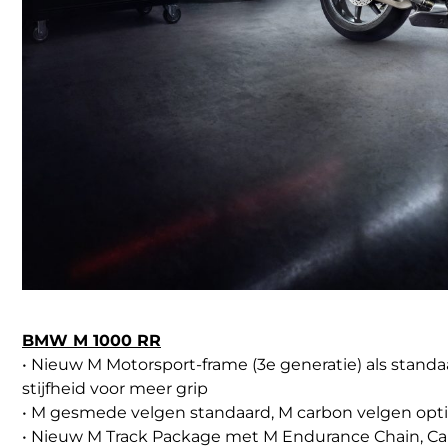
BMW M 1000 RR
• Nieuw M Motorsport-frame (3e generatie) als standaa
stijfheid voor meer grip
• M gesmede velgen standaard, M carbon velgen opt
• Nieuw M Track Package met M Endurance Chain, Ca