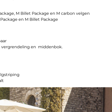
ackage, M Billet Package en M carbon velgen
 Package en M Billet Package
baar
le vergrendeling en middenbok.
lgstriping
lt