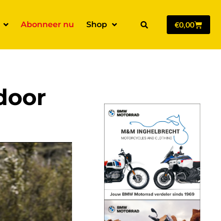
Abonneer nu
Shop
€
0,00
door