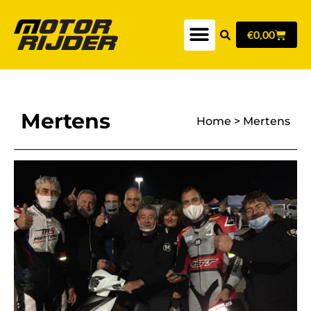
€
0,00
Mertens
Home
>
Mertens